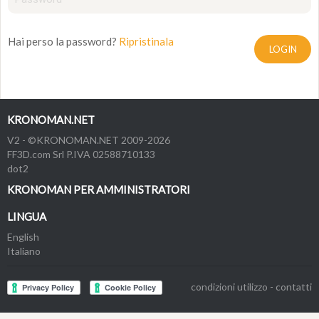
Hai perso la password?
Ripristinala
LOGIN
KRONOMAN.NET
V2 - ©KRONOMAN.NET 2009-2026
FF3D.com Srl P.IVA 02588710133
dot2
KRONOMAN PER AMMINISTRATORI
LINGUA
English
Italiano
condizioni utilizzo
-
contatti