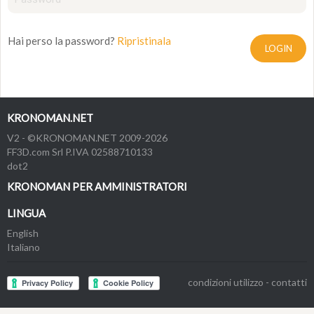
Hai perso la password?
Ripristinala
LOGIN
KRONOMAN.NET
V2 - ©KRONOMAN.NET 2009-2026
FF3D.com Srl P.IVA 02588710133
dot2
KRONOMAN PER AMMINISTRATORI
LINGUA
English
Italiano
condizioni utilizzo
-
contatti