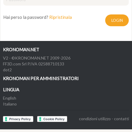
Hai perso la password?
Ripristinala
LOGIN
KRONOMAN.NET
V2 - ©KRONOMAN.NET 2009-2026
FF3D.com Srl P.IVA 02588710133
dot2
KRONOMAN PER AMMINISTRATORI
LINGUA
English
Italiano
condizioni utilizzo
-
contatti