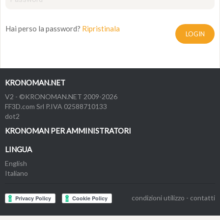
Hai perso la password?
Ripristinala
LOGIN
KRONOMAN.NET
V2 - ©KRONOMAN.NET 2009-2026
FF3D.com Srl P.IVA 02588710133
dot2
KRONOMAN PER AMMINISTRATORI
LINGUA
English
Italiano
condizioni utilizzo
-
contatti