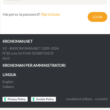
Hai perso la password?
Ripristinala
LOGIN
KRONOMAN.NET
V2 - ©KRONOMAN.NET 2009-2026
FF3D.com Srl P.IVA 02588710133
dot2
KRONOMAN PER AMMINISTRATORI
LINGUA
English
Italiano
condizioni utilizzo
-
contatti