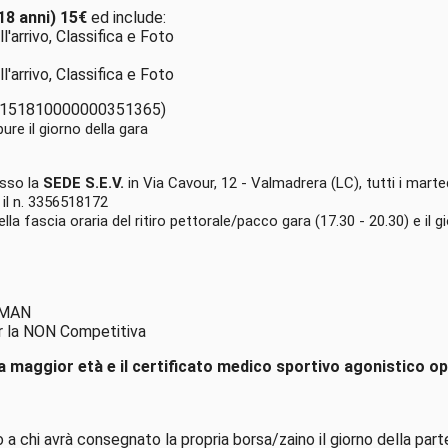
8 anni) 15€
ed include:
'arrivo, Classifica e Foto
'arrivo, Classifica e Foto
90151810000000351365)
ure il giorno della gara
sso la
SEDE S.E.V.
in Via Cavour, 12 - Valmadrera (LC), tutti i marted
 il n. 3356518172
la fascia oraria del ritiro pettorale/pacco gara (17.30 - 20.30) e il g
NOMAN
per la NON Competitiva
la maggior età e il certificato medico sportivo agonistico 
to a chi avrà consegnato la propria borsa/zaino il giorno della par