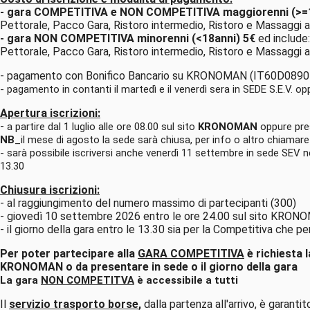
- gara COMPETITIVA e NON COMPETITIVA maggiorenni (>=1
Pettorale, Pacco Gara, Ristoro intermedio, Ristoro e Massaggi all
-
gara NON COMPETITIVA minorenni (<18anni) 5€
ed include:
Pettorale, Pacco Gara, Ristoro intermedio, Ristoro e Massaggi all
- pagamento con Bonifico Bancario su KRONOMAN (IT60D08
- pagamento in contanti il martedì e il venerdì sera in SEDE S.E.V. opp
Apertura iscrizioni:
-
a partire dal 1 luglio alle ore 08.00 sul sito
KRONOMAN
oppure pre
NB
_il mese di agosto la sede sarà chiusa, per info o altro chiamare
- sarà possibile iscriversi anche venerdì 11 settembre in sede SEV nel
13.30
Chiusura iscrizioni:
- al raggiungimento del numero massimo di partecipanti (300)
- giovedì 10 settembre 2026 entro le ore 24.00 sul sito KRO
- il giorno della gara entro le 13.30 sia per la Competitiva che 
Per poter partecipare alla
GARA COMPETITIVA
è richiesta 
KRONOMAN o da presentare in sede o il giorno della gara
La gara
NON
COMPETITVA
è accessibile a tutti
Il
servizio trasporto borse
,
dalla partenza all'arrivo, è garanti