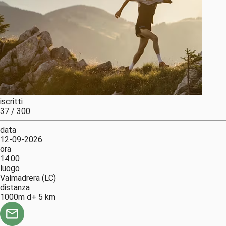
iscritti
37 / 300
data
12-09-2026
ora
14:00
luogo
Valmadrera (LC)
distanza
1000m d+ 5 km