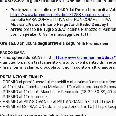
la ASD S.E.V. organizza la 3a EDIZIONE della Vertical “Valm
Partenza
in linea alle ore
14.00
dal
Parco Leopardi
a Val
https://www.kronoman.net/docs/12587_partenza.jpeg
sia della GARA COMPETITIVA che
NON
COMPETITIVA
Musica LIVE con
Enzino Fargetta di Radio DeeJay
!
Arrivo
presso il
Rifugio S.E.V.
località Pianezzo di Valbron
con lo
speaker CINE
! e
massaggi per
tutti
!
Ore 16.00 chiusura degli arrivi e a seguire le
Premiazioni
PACCO GARA:
- il ns. splendido ZAINETTO:
https://www.kronoman.net/docs/
- un buono per un trattamento gratuito c/o il centro di fisiot
- la ns. birra, salame, cioccolato, buoni sconto e altro ancora.
PREMIAZIONE FINALE:
- PREMIO ai primi 3 assoluti maschili e alle prime 3 assolute fem
al 1° cl. M e F anche una Medaglia d'Oro alla memoria di Simon
- PREMIO al 1° di cat. Maschile e Femminile (18-29, 30-39, 40-
- PREMIO al 1° minorenne
- PREMIO al PIU' GIOVANE e al PIU' ANZIANO tra TUTTI i parte
- PREMI ad ESTRAZIONE del n. di pettorale tra TUTTI i partecip
Costo di iscrizione e modalità di pagamento: