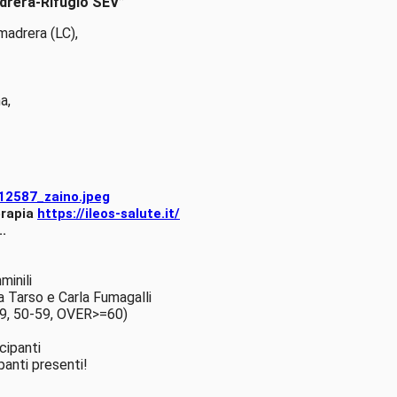
adrera-Rifugio SEV”
madrera (LC),
a,
12587_zaino.jpeg
erapia
https://ileos-salute.it/
..
minili
a Tarso e Carla Fumagalli
49, 50-59, OVER>=60)
cipanti
anti presenti!