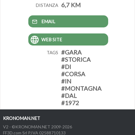
6,7 KM
DISTANZA
EMAIL
WEB SITE
#GARA
TAGS
#STORICA
#DI
#CORSA
#IN
#MONTAGNA
#DAL
#1972
KRONOMAN.NET
V2 - ©KRONOMAN.NET 2009-2026
FF3D.com Srl P.IVA 02588710133