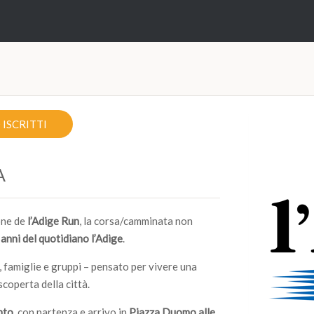
ISCRITTI
A
one de
l’Adige Run
, la corsa/camminata non
anni del quotidiano l’Adige
.
, famiglie e gruppi – pensato per vivere una
scoperta della città.
nto
, con partenza e arrivo in
Piazza Duomo alle